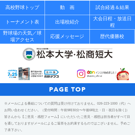
高校野球トップ
動 画
試合経過＆結果
大会日程・放送日
トーナメント表
出場校紹介
程
野球場の天気／球
応援メッセージ
歴代優勝校
場アクセス
※メールによる番組についての質問は受け付けておりません。026-223-1000（代）へ
お問い合わせください。（受付時間：午前9時30分〜午後6時[土・日・祝日を除く]）
皆さんから【ご意見・感想フォーム】にいただいたご意見・感想は担当者がすべて目
を通しておりますがメールによるご返答をお約束するものではございません。予めご
了承下さい。