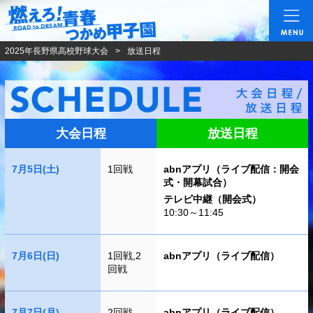
燃えろ!青春 つかめ甲
2025年長野県高校野球大会
放送日程
大会日程
放送日程
7月5日(土)
1回戦
abnアプリ（ライブ配信：開会
式・開幕試合）
テレビ中継（開会式）
10:30～11:45
7月6日(日)
1回戦,2
abnアプリ（ライブ配信）
回戦
7月7日(月)
2回戦
abnアプリ（ライブ配信）