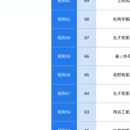
昭和62
69
上田高
昭和61
68
松商学園
昭和60
67
丸子実業
昭和59
66
篠ノ井
昭和58
65
長野商業
昭和57
64
丸子実業
昭和56
63
岡谷工業