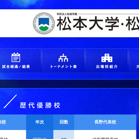
えろ！青春 つかめ甲子園
試合経過＆結果
トーナメント
出場
歴代優勝校
表校
年次
回数
長野代表校