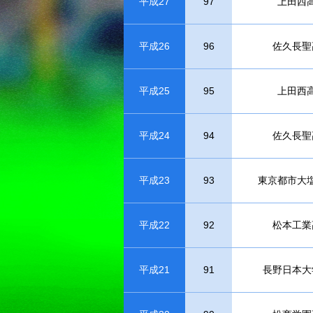
平成27
97
上田西
平成26
96
佐久長聖
平成25
95
上田西
平成24
94
佐久長聖
平成23
93
東京都市大
平成22
92
松本工業
平成21
91
長野日本大