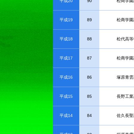
平成20
90
松商学園
平成19
89
松商学園
平成18
88
松代高等
平成17
87
松商学園
平成16
86
塚原青雲
平成15
85
長野工業
平成14
84
佐久長聖