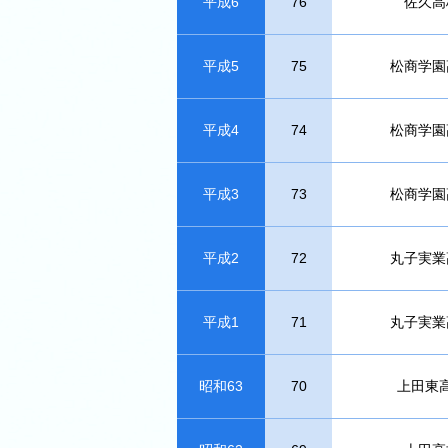
平成6
76
佐久高
平成5
75
松商学園
平成4
74
松商学園
平成3
73
松商学園
平成2
72
丸子実業
平成1
71
丸子実業
昭和63
70
上田東