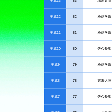
平成13
83
塚原青雲
平成12
82
松商学園
平成11
81
松商学園
平成10
80
佐久長聖
平成9
79
松商学園
平成8
78
東海大三
平成7
77
佐久長聖