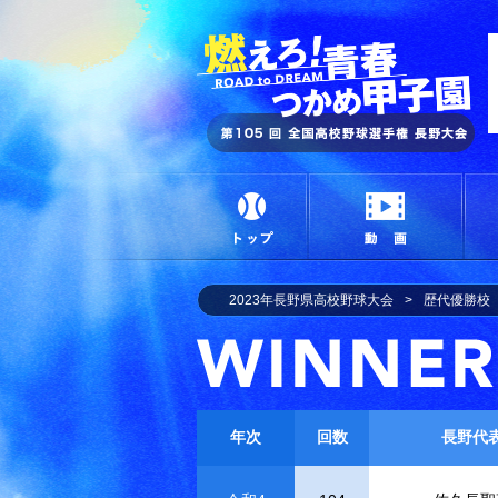
燃
トップ
動画
2023年長野県高校野球大会
歴代優勝校
年次
回数
長野代