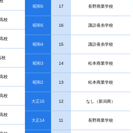
校
昭和5
17
長野商業学校
高校
昭和5
16
諏訪蚕糸学校
高校
昭和4
15
諏訪蚕糸学校
高校
昭和3
14
松本商業学校
高校
昭和2
13
松本商業学校
高校
大正15
12
なし（新潟商）
高校
大正14
11
長野商業学校