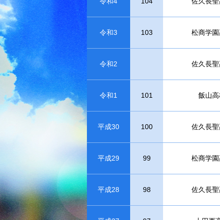
令和4
104
佐久長聖
令和3
103
松商学園
令和2
佐久長聖
令和1
101
飯山高
平成30
100
佐久長聖
平成29
99
松商学園
平成28
98
佐久長聖