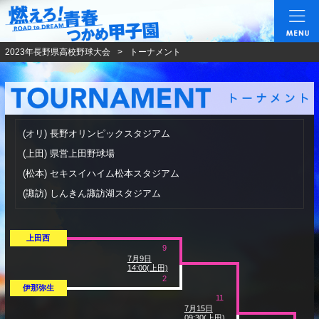
燃えろ!青春 つかめ甲
2023年長野県高校野球大会
トーナメント
(オリ)
長野オリンピックスタジアム
(上田)
県営上田野球場
(松本)
セキスイハイム松本スタジアム
(諏訪)
しんきん諏訪湖スタジアム
上田西
9
7月9日
14:00(上田)
2
伊那弥生
11
7月15日
09:30(上田)