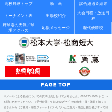
高校野球トップ
動 画
試合経過＆結果
大会日程・放送日
トーナメント表
出場校紹介
程
野球場の天気／球
応援メッセージ
歴代優勝校
場アクセス
※メールによる番組についての質問は受け付けておりません。026-223-1000（代）へ
お問い合わせください。（受付時間：午前9時30分〜午後6時[土・日・祝日を除く]）
皆さんから【ご意見・感想フォーム】にいただいたご意見・感想は担当者がすべて目