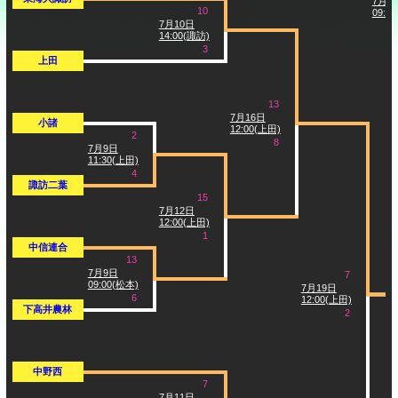
7月2
10
09:3
7月10日
14:00(諏訪)
3
上田
13
7月16日
小諸
12:00(上田)
2
8
7月9日
11:30(上田)
4
諏訪二葉
15
7月12日
12:00(上田)
1
中信連合
13
7月9日
7
09:00(松本)
7月19日
6
12:00(上田)
下高井農林
2
中野西
7
7月11日