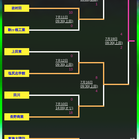
1
岩村田
10
7月11日
09:30(上田)
0
駒ヶ根工業
4
7月19日
09:30(上田)
2
上田東
0
7月12日
09:30(上田)
13
塩尻志学館
8
7月16日
09:30(上田)
4
田川
0
7月10日
14:00(オリ)
18
長野商業
東海大諏訪