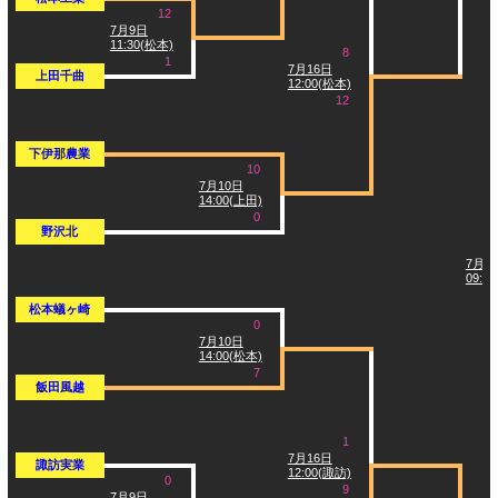
12
7月9日
11:30(松本)
8
1
7月16日
上田千曲
12:00(松本)
12
下伊那農業
10
7月10日
14:00(上田)
0
野沢北
7月2
09:3
松本蟻ヶ崎
0
7月10日
14:00(松本)
7
飯田風越
1
7月16日
諏訪実業
12:00(諏訪)
0
9
7月9日