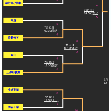
蓼野南小海軽
7
7月19日
09:30(諏訪)
5
高遠
5
7月12日
09:30(諏訪)
6
長野俊英
6
7月16日
09:30(諏訪)
2
飯山
4
7月10日
11:30(諏訪)
6
上伊那農業
7月2
12:0
小諸商業
8
7月10日
11:30(上田)
1
岡谷工業
10