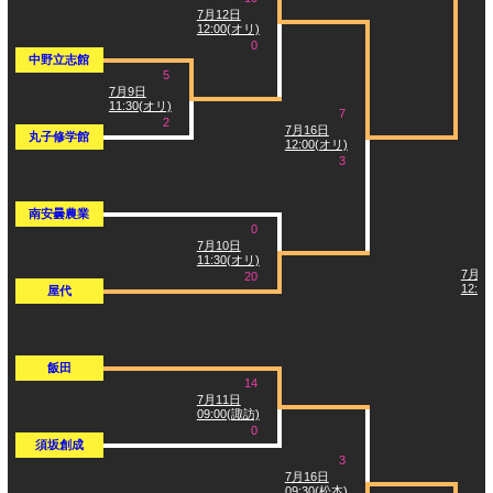
7月12日
12:00(オリ)
0
中野立志館
5
7月9日
11:30(オリ)
7
2
7月16日
丸子修学館
12:00(オリ)
3
南安曇農業
0
7月10日
11:30(オリ)
7月2
20
12:0
屋代
飯田
14
7月11日
09:00(諏訪)
0
須坂創成
3
7月16日
09:30(松本)