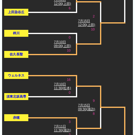
12:00(上田)
6
上田染谷丘
2
7月15日
12:00(上田)
10
梓川
0
7月10日
09:00(上田)
10
佐久長聖
ウェルネス
16
7月10日
11:30(松本)
0
須東北坂高専
9
7月15日
09:30(諏訪)
8
赤穂
3
7月11日
11:30(諏訪)
2