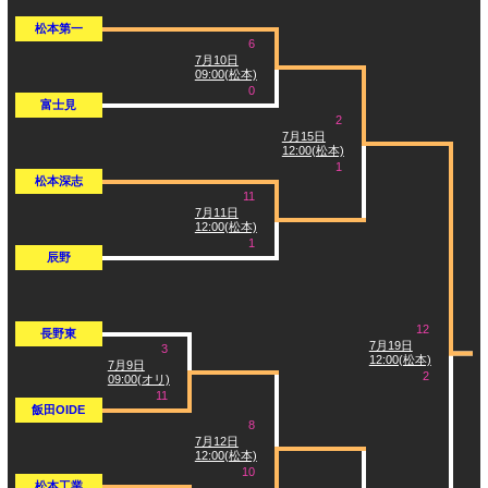
松本第一
6
7月10日
09:00(松本)
0
富士見
2
7月15日
12:00(松本)
1
松本深志
11
7月11日
12:00(松本)
1
辰野
12
長野東
7月19日
3
12:00(松本)
7月9日
2
09:00(オリ)
11
飯田OIDE
8
7月12日
12:00(松本)
10
松本工業