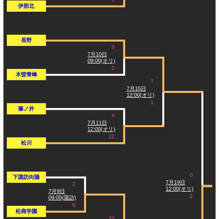
伊那北
長野
3
7月10日
09:00(オリ)
2
木曽青峰
7
7月15日
12:00(オリ)
1
篠ノ井
4
7月11日
12:00(オリ)
12
松川
0
下諏訪向陽
7月19日
2
12:00(オリ)
7月9日
2
09:00(諏訪)
6
松商学園
10