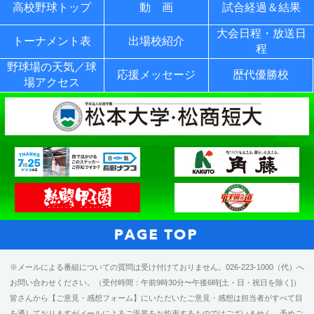
高校野球トップ
動 画
試合経過＆結果
大会日程・放送日
トーナメント表
出場校紹介
程
野球場の天気／球
応援メッセージ
歴代優勝校
場アクセス
※メールによる番組についての質問は受け付けておりません。026-223-1000（代）へ
お問い合わせください。（受付時間：午前9時30分〜午後6時[土・日・祝日を除く]）
皆さんから【ご意見・感想フォーム】にいただいたご意見・感想は担当者がすべて目
を通しておりますがメールによるご返答をお約束するものではございません。予めご