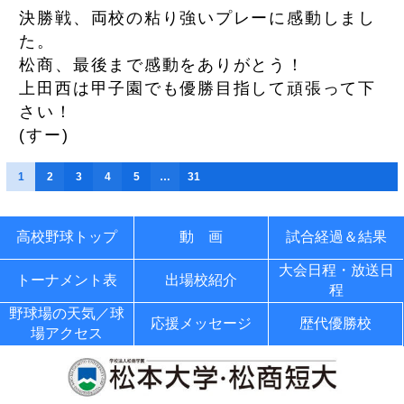
決勝戦、両校の粘り強いプレーに感動しまし
た。
松商、最後まで感動をありがとう！
上田西は甲子園でも優勝目指して頑張って下
さい！
(
すー
)
1
2
3
4
5
…
31
高校野球トップ
動 画
試合経過＆結果
大会日程・放送日
トーナメント表
出場校紹介
程
野球場の天気／球
応援メッセージ
歴代優勝校
場アクセス