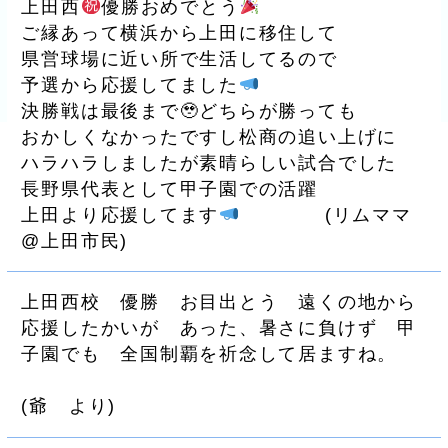
上田西
優勝おめでとう
ご縁あって横浜から上田に移住して
県営球場に近い所で生活してるので
予選から応援してました
決勝戦は最後まで🥹どちらが勝っても
おかしくなかったですし松商の追い上げに
ハラハラしましたが素晴らしい試合でした
長野県代表として甲子園での活躍
上田より応援してます
(
リムママ
@上田市民
)
上田西校 優勝 お目出とう 遠くの地から
応援したかいが あった、暑さに負けず 甲
子園でも 全国制覇を祈念して居ますね。
(
爺 より
)