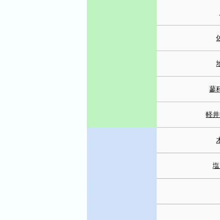
蓼
軽井
塩