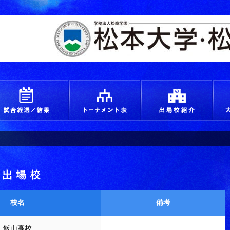
えろ！青春 つかめ甲子園
試合経過＆結果
トーナメント
出場
出場校
校名
備考
飯山高校