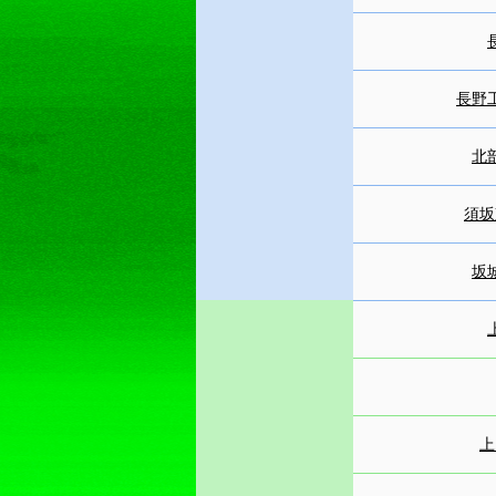
長野
北
須坂
坂
上