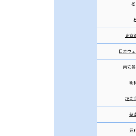
松
東京
日本ウェ
南安曇
明
穂高
蘇
豊