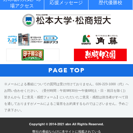
応援メッセージ
歴代優勝校
場アクセス
※メールによる番組についての質問は受け付けておりません。026-223-1000（代）へ
お問い合わせください。（受付時間：午前9時30分〜午後6時[土・日・祝日を除く]）
皆さんから【ご意見・感想フォーム】にいただいたご意見・感想は担当者がすべて目
を通しておりますがメールによるご返答をお約束するものではございません。予めご
了承下さい。
Copyright © 2014-2021 abn All Rights Reserved.
弊社の番組ならびに本サイトに掲載されている