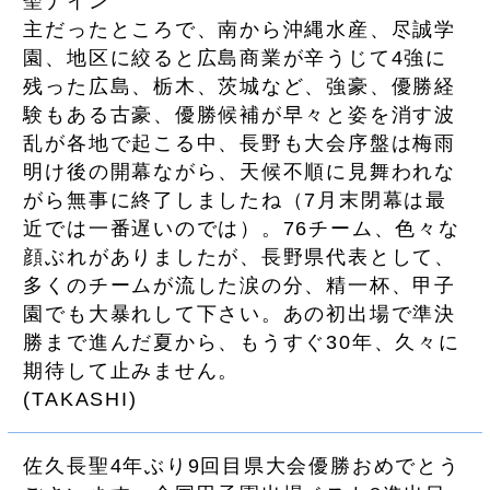
聖ナイン
主だったところで、南から沖縄水産、尽誠学
園、地区に絞ると広島商業が辛うじて4強に
残った広島、栃木、茨城など、強豪、優勝経
験もある古豪、優勝候補が早々と姿を消す波
乱が各地で起こる中、長野も大会序盤は梅雨
明け後の開幕ながら、天候不順に見舞われな
がら無事に終了しましたね（7月末閉幕は最
近では一番遅いのでは）。76チーム、色々な
顔ぶれがありましたが、長野県代表として、
多くのチームが流した涙の分、精一杯、甲子
園でも大暴れして下さい。あの初出場で準決
勝まで進んだ夏から、もうすぐ30年、久々に
期待して止みません。
(
TAKASHI
)
佐久長聖4年ぶり9回目県大会優勝おめでとう