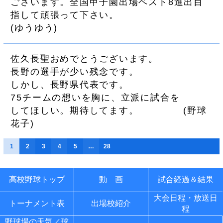
ごさいます。全国甲子園出場ベスト8進出目
指して頑張って下さい。
(
ゆうゆう
)
佐久長聖おめでとうございます。
長野の選手が少い残念です。
しかし、長野県代表です。
75チームの想いを胸に、立派に試合を
してほしい。期待してます。
(
野球
花子
)
1
2
3
4
5
…
28
高校野球トップ
動 画
試合経過＆結果
大会日程・放送日
トーナメント表
出場校紹介
程
野球場の天気／球