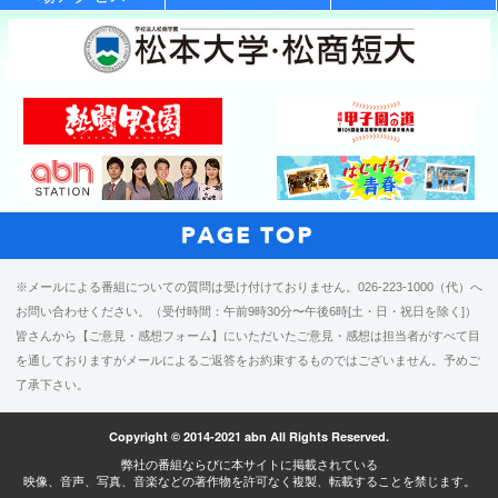
中部の天気
電話：0266-57-2811
中部の天気
※メールによる番組についての質問は受け付けておりません。026-223-1000（代）へ
お問い合わせください。（受付時間：午前9時30分〜午後6時[土・日・祝日を除く]）
皆さんから【ご意見・感想フォーム】にいただいたご意見・感想は担当者がすべて目
を通しておりますがメールによるご返答をお約束するものではございません。予めご
了承下さい。
Copyright © 2014-2021 abn All Rights Reserved.
弊社の番組ならびに本サイトに掲載されている
映像、音声、写真、音楽などの著作物を許可なく複製、転載することを禁じます。