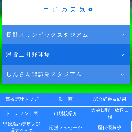
中部の天気
長野オリンピックスタジアム
県営上田野球場
しんきん諏訪湖スタジアム
〒388-8002
長野県長野市篠ノ井東福寺３２０
電話： 026-293-4062
高校野球トップ
動 画
試合経過＆結果
〒386-1101
長野県上田市下之条３５４
大会日程・放送日
トーナメント表
出場校紹介
北部の天気
程
電話：0268-22-0695
〒392-0016
野球場の天気／球
応援メッセージ
歴代優勝校
長野県諏訪市大字豊田文出811−1
場アクセス