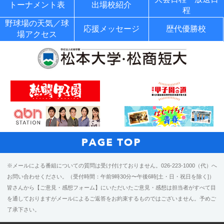
トーナメント表
出場校紹介
程
野球場の天気／球
応援メッセージ
歴代優勝校
場アクセス
※メールによる番組についての質問は受け付けておりません。026-223-1000（代）へ
お問い合わせください。（受付時間：午前9時30分〜午後6時[土・日・祝日を除く]）
皆さんから【ご意見・感想フォーム】にいただいたご意見・感想は担当者がすべて目
を通しておりますがメールによるご返答をお約束するものではございません。予めご
了承下さい。