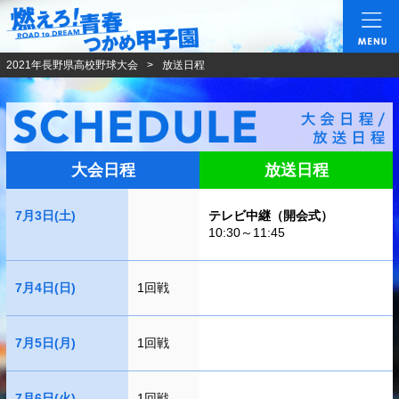
燃えろ!青春 つかめ甲
2021年長野県高校野球大会
放送日程
大会日程
放送日程
7月3日(土)
テレビ中継（開会式）
10:30～11:45
7月4日(日)
1回戦
7月5日(月)
1回戦
7月6日(火)
1回戦