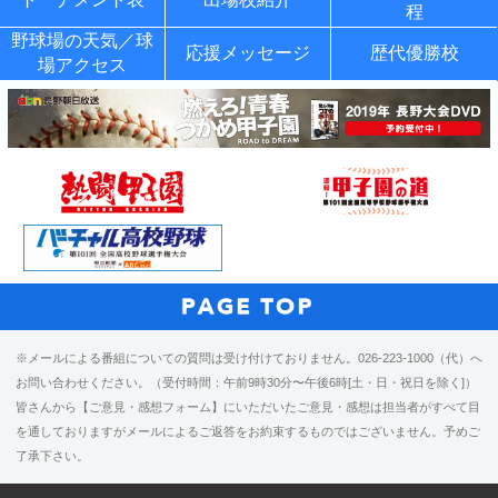
程
野球場の天気／球
応援メッセージ
歴代優勝校
場アクセス
※メールによる番組についての質問は受け付けておりません。026-223-1000（代）へ
お問い合わせください。（受付時間：午前9時30分〜午後6時[土・日・祝日を除く]）
皆さんから【ご意見・感想フォーム】にいただいたご意見・感想は担当者がすべて目
を通しておりますがメールによるご返答をお約束するものではございません。予めご
了承下さい。