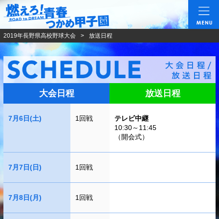
燃えろ!青春 つかめ甲
2019年長野県高校野球大会
放送日程
大会日程
放送日程
7月6日(土)
1回戦
テレビ中継
10:30～11:45
（開会式）
7月7日(日)
1回戦
7月8日(月)
1回戦