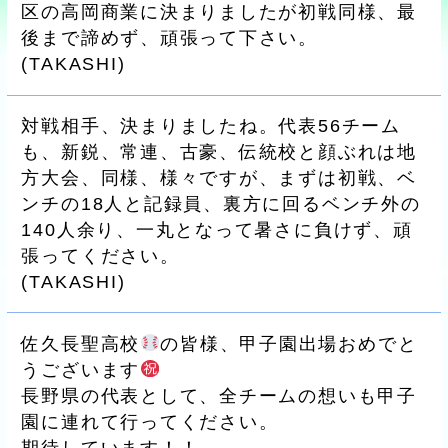
区の高岡商業に決まりましたが初戦同様、最
後まで諦めず、頑張って下さい。
(
TAKASHI
)
対戦相手、決まりましたね。代表56チーム
も、新鋭、常連、古豪、伝統校と顔ぶれは地
方大会、同様、様々ですが、まずは初戦、ベ
ンチの18人と記録員、裏方に回るベンチ外の
140人余り、一丸となって暑さに負けず、頑
張ってください。
(
TAKASHI
)
佐久長聖高校
の皆様、甲子園出場おめでと
うございます
長野県の代表として、全チームの想いも甲子
園に連れて行ってください。
期待しています！！