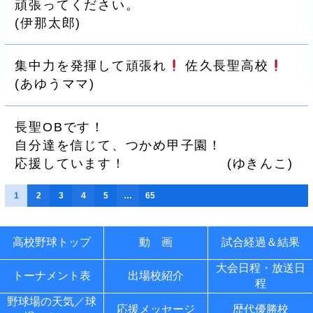
頑張ってください。
(
伊那太郎
)
集中力を発揮して頑張れ
佐久長聖高校
(
あゆうママ
)
長聖OBです！
自分達を信じて、つかめ甲子園！
応援しています！
(
ゆきんこ
)
1
2
3
4
5
…
65
高校野球トップ
動 画
試合経過＆結果
大会日程・放送日
トーナメント表
出場校紹介
程
野球場の天気／球
応援メッセージ
歴代優勝校